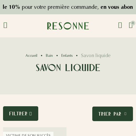
de 10%
pour votre première commande,
en vous abonna
0
Savon liquide
Accueil
Bain
Enfants
Savon liquide
FILTRER
TRIER PAR
VICTIME DE SON SUCCÈS