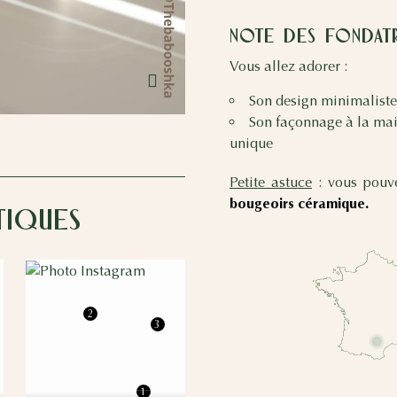
Note des fondat
Vous allez adorer :
Cliquez pour agrandir
Son design minimaliste 
Son façonnage à la mai
unique
Petite astuce
: vous pouv
bougeoirs céramique.
tiques
2
3
1