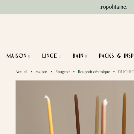
int relais, en France métropolitaine.
P
Maison
Linge
Bain
PACKS & INSP
DUO BO
Accueil
Maison
Bougeoir
Bougeoir céramique