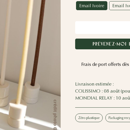
Email Ivoire
Email Iv
PRÉVENEZ-MOI 
curisé
Frais de port offerts dè
Livraison estimée :
COLISSIMO : 08 août (pou
MONDIAL RELAY : 10 août
Zéro plastique
Packaging rec